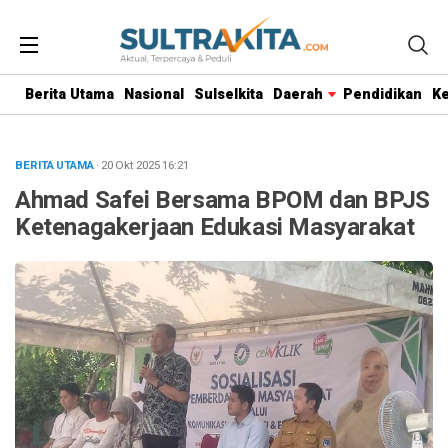
Berita Utama
Nasional
Sulselkita
Daerah
Pendidikan
K
BERITA UTAMA
· 20 Okt 2025
16:21
Ahmad Safei Bersama BPOM dan BPJS
Ketenagakerjaan Edukasi Masyarakat