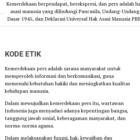
Kemerdekaan berpendapat, berekspresi, dan pers adalah h
asasi manusia yang dilindungi Pancasila, Undang-Undang
Dasar 1945, dan Deklarasi Universal Hak Asasi Manusia PBB
Berita Utama
Nasional
Sulselkita
Daerah
Pendidikan
K
KODE ETIK
Kemerdekaan pers adalah sarana masyarakat untuk
memperoleh informasi dan berkomunikasi, guna
memenuhi kebutuhan hakiki dan meningkatkan kualitas
kehidupan manusia.
Dalam mewujudkan kemerdekaan pers itu, wartawan
Indonesia juga menyadari adanya kepentingan bangsa,
tanggung jawab sosial, keberagaman masyarakat, dan
norma-norma agama.
Dalam melaksanakan fungsi, hak, kewajiban dan