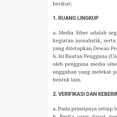
berikut:
1. RUANG LINGKUP
a. Media Siber adalah s
kegiatan jurnalistik, se
yang ditetapkan Dewan Per
b. Isi Buatan Pengguna (Us
oleh pengguna media siber
unggahan yang melekat pa
bentuk lain.
2. VERIFIKASI DAN KEBE
a. Pada prinsipnya setiap b
b. Berita yang dapat me