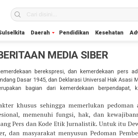
Sulselkita
Daerah
Pendidikan
Kesehatan
Adv
ERITAAN MEDIA SIBER
kemerdekaan berekspresi, dan kemerdekaan pers ad
-Undang Dasar 1945, dan Deklarasi Universal Hak Asasi
erupakan bagian dari kemerdekaan berpendapat, k
rakter khusus sehingga memerlukan pedoman 
fesional, memenuhi fungsi, hak, dan kewajiba
ng Pers dan Kode Etik Jurnalistik. Untuk itu De
iber, dan masyarakat menyusun Pedoman Pember