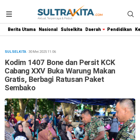
Berita Utama
Nasional
Sulselkita
Daerah
Pendidikan
K
SULSELKITA
· 30 Mei 2025
11:06
Kodim 1407 Bone dan Persit KCK
Cabang XXV Buka Warung Makan
Gratis, Berbagi Ratusan Paket
Sembako