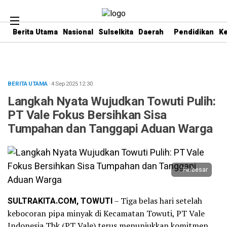
Berita Utama
Nasional
Sulselkita
Daerah
Pendidikan
K
BERITA UTAMA
· 4 Sep 2025
12:30
Langkah Nyata Wujudkan Towuti Pulih:
PT Vale Fokus Bersihkan Sisa
Tumpahan dan Tanggapi Aduan Warga
Perbesar
SULTRAKITA.COM, TOWUTI
– Tiga belas hari setelah
kebocoran pipa minyak di Kecamatan Towuti, PT Vale
Indonesia Tbk (PT Vale) terus menunjukkan komitmen