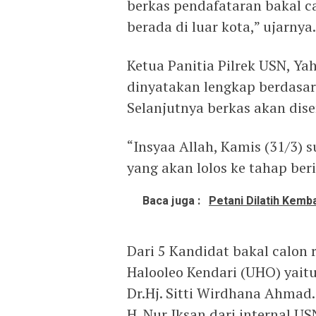
berkas pendafataran bakal ca
berada di luar kota,” ujarnya.
Ketua Panitia Pilrek USN, Ya
dinyatakan lengkap berdasar
Selanjutnya berkas akan dise
“Insyaa Allah, Kamis (31/3) 
yang akan lolos ke tahap ber
Baca juga :
Petani Dilatih Kem
Dari 5 Kandidat bakal calon r
Halooleo Kendari (UHO) yaitu
Dr.Hj. Sitti Wirdhana Ahmad.
H. Nur Iksan dari internal US