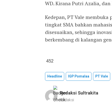
WD. Kirana Putri Azalia, dan 
Kedepan, PT Vale membuka p
tingkat SMA bahkan mahasis
disesuaikan, sehingga inova
berkembang di kalangan gene
452
Headline
IGP Pomalaa
PT Vale
Redaksi Sultrakita
Redaksi