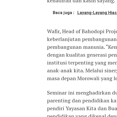
kehadiran dan kasih sayang.
Baca juga :
Layang-Layang Hiasi
Wafir, Head of Bahodopi Pro
keberlanjutan pembangunan t
pembangunan manusia. “Kema
dengan kualitas generasi pe
institusi terpenting yang m
anak-anak kita. Melalui sin
masa depan Morowali yang le
Seminar ini menghadirkan du
parenting dan pendidikan kar
pendiri Yayasan Kita dan Bua
pendidikan yang dikenal den