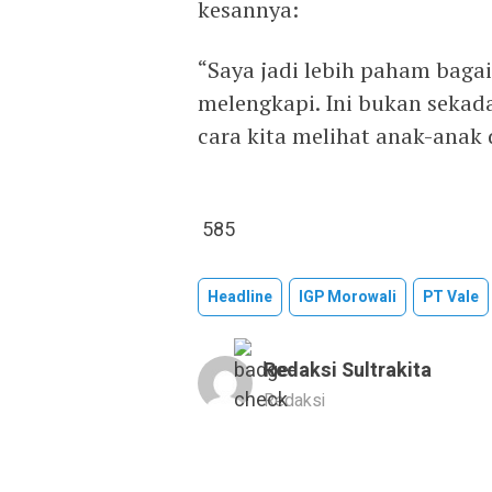
kesannya:
“Saya jadi lebih paham baga
melengkapi. Ini bukan sekad
cara kita melihat anak-anak 
585
Headline
IGP Morowali
PT Vale
Redaksi Sultrakita
Redaksi