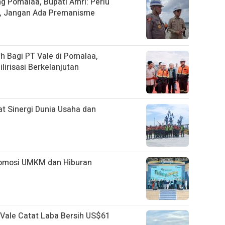
g Pomalaa, Bupati Amri: Perlu
, Jangan Ada Premanisme
 Bagi PT Vale di Pomalaa,
lirisasi Berkelanjutan
uat Sinergi Dunia Usaha dan
romosi UMKM dan Hiburan
T Vale Catat Laba Bersih US$61