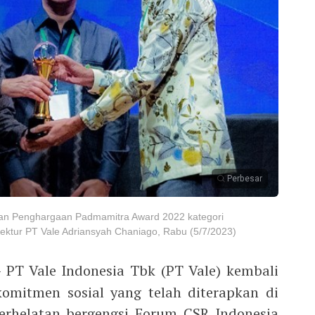
Perbesar
kan Penghargaan Padmamitra Award 2022 kategori
ektur PT Vale Adriansyah Chaniago, Rabu (5/7/2023)
 PT Vale Indonesia Tbk (PT Vale) kembali
komitmen sosial yang telah diterapkan di
erhelatan bergengsi Forum CSR Indonesia