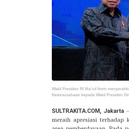
Wakil Presiden RI Ma’ruf Amin menyerah
Kewirausahaan kepada Wakil Presiden Dir
SULTRAKITA.COM, Jakarta
–
meraih apresiasi terhadap 
area pemberdayaan. Pada p