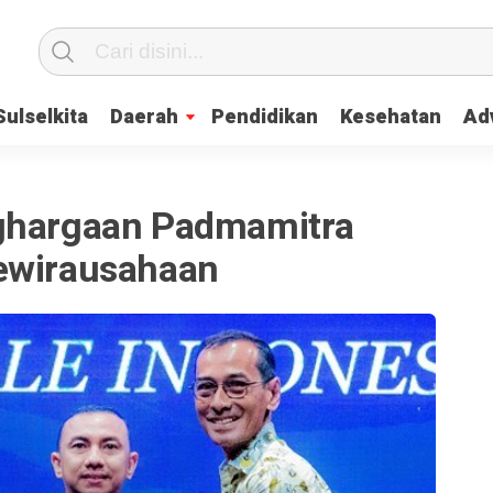
Sulselkita
Daerah
Pendidikan
Kesehatan
Adv
nghargaan Padmamitra
ewirausahaan