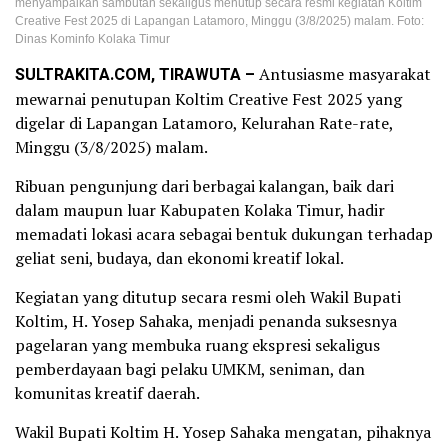
menyampaikan sambutan sekaligus menutup secara resmi kegiatan Koltim
Creative Fest 2025 di Lapangan Latamoro, Minggu (3/8/2025) malam. Foto:
Dinas Kominfo Kolaka Timur
SULTRAKITA.COM, TIRAWUTA –
Antusiasme masyarakat
mewarnai penutupan Koltim Creative Fest 2025 yang
digelar di Lapangan Latamoro, Kelurahan Rate-rate,
Minggu (3/8/2025) malam.
Ribuan pengunjung dari berbagai kalangan, baik dari
dalam maupun luar Kabupaten Kolaka Timur, hadir
memadati lokasi acara sebagai bentuk dukungan terhadap
geliat seni, budaya, dan ekonomi kreatif lokal.
Kegiatan yang ditutup secara resmi oleh Wakil Bupati
Koltim, H. Yosep Sahaka, menjadi penanda suksesnya
pagelaran yang membuka ruang ekspresi sekaligus
pemberdayaan bagi pelaku UMKM, seniman, dan
komunitas kreatif daerah.
Wakil Bupati Koltim H. Yosep Sahaka mengatan, pihaknya