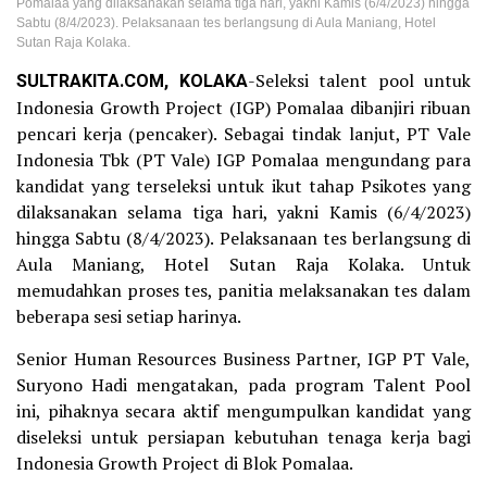
Pomalaa yang dilaksanakan selama tiga hari, yakni Kamis (6/4/2023) hingga
Sabtu (8/4/2023). Pelaksanaan tes berlangsung di Aula Maniang, Hotel
Sutan Raja Kolaka.
SULTRAKITA.COM, KOLAKA
-Seleksi talent pool untuk
Indonesia Growth Project (IGP) Pomalaa dibanjiri ribuan
pencari kerja (pencaker). Sebagai tindak lanjut, PT Vale
Indonesia Tbk (PT Vale) IGP Pomalaa mengundang para
kandidat yang terseleksi untuk ikut tahap Psikotes yang
dilaksanakan selama tiga hari, yakni Kamis (6/4/2023)
hingga Sabtu (8/4/2023). Pelaksanaan tes berlangsung di
Aula Maniang, Hotel Sutan Raja Kolaka. Untuk
memudahkan proses tes, panitia melaksanakan tes dalam
beberapa sesi setiap harinya.
Senior Human Resources Business Partner, IGP PT Vale,
Suryono Hadi mengatakan, pada program Talent Pool
ini, pihaknya secara aktif mengumpulkan kandidat yang
diseleksi untuk persiapan kebutuhan tenaga kerja bagi
Indonesia Growth Project di Blok Pomalaa.