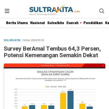
Berita Utama
Nasional
Sulselkita
Daerah
Pendidikan
K
SULSELKITA
· 16 Nov 2024
09:53
Survey BerAmal Tembus 64,3 Persen,
Potensi Kemenangan Semakin Dekat