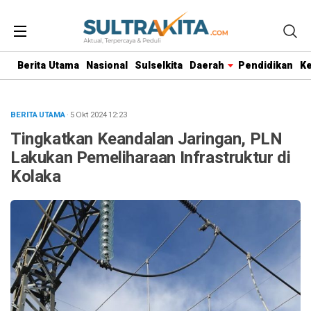
Berita Utama
Nasional
Sulselkita
Daerah
Pendidikan
K
BERITA UTAMA
· 5 Okt 2024
12:23
Tingkatkan Keandalan Jaringan, PLN
Lakukan Pemeliharaan Infrastruktur di
Kolaka