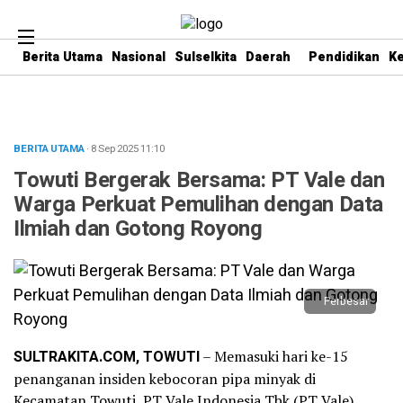
Berita Utama
Nasional
Sulselkita
Daerah
Pendidikan
K
BERITA UTAMA
· 8 Sep 2025
11:10
Towuti Bergerak Bersama: PT Vale dan
Warga Perkuat Pemulihan dengan Data
Ilmiah dan Gotong Royong
Perbesar
SULTRAKITA.COM, TOWUTI
– Memasuki hari ke-15
penanganan insiden kebocoran pipa minyak di
Kecamatan Towuti, PT Vale Indonesia Tbk (PT Vale)