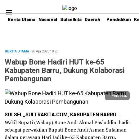
Berita Utama
Nasional
Sulselkita
Daerah
Pendidikan
K
BERITA UTAMA
· 20 Apr 2025
18:20
Wabup Bone Hadiri HUT ke-65
Kabupaten Barru, Dukung Kolaborasi
Pembangunan
Perbesar
SULSEL_SULTRAKITA.COM, KABUPATEN BARRU
—
Wakil Bupati (Wabup) Bone Andi Akmal Pasluddin, hadir
sebagai perwakilan Bupati Bone Andi Asman Sulaiman
dalam perayaan Hari Jadi ke-65 Kabupaten Barru.