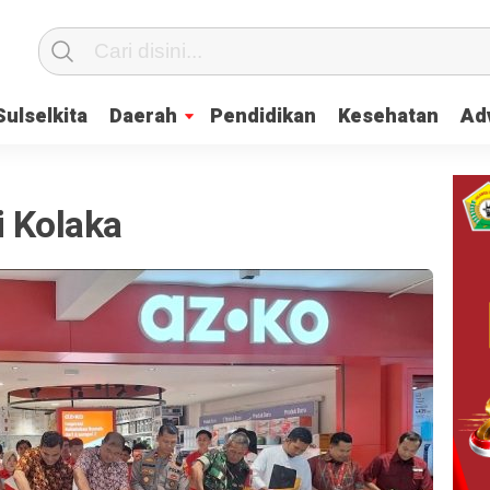
Sulselkita
Daerah
Pendidikan
Kesehatan
Adv
i Kolaka