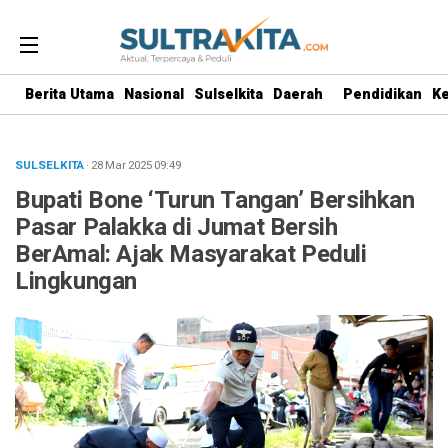
Berita Utama
Nasional
Sulselkita
Daerah
Pendidikan
K
SULSELKITA
· 28 Mar 2025
09:49
Bupati Bone ‘Turun Tangan’ Bersihkan
Pasar Palakka di Jumat Bersih
BerAmal: Ajak Masyarakat Peduli
Lingkungan