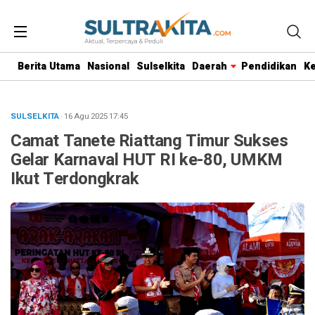
Berita Utama
Nasional
Sulselkita
Daerah
Pendidikan
K
SULSELKITA
· 16 Agu 2025
17:45
Camat Tanete Riattang Timur Sukses
Gelar Karnaval HUT RI ke-80, UMKM
Ikut Terdongkrak