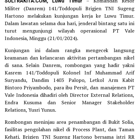
SULTRAKITA.COM, Luwu Timur
– Komandan Resor
Militer (Danrem) 141/Toddopuli Brigjen TNI Sugeng
Hartono melakukan kunjungan kerja ke Luwu Timur.
Dalam lawatan selama dua hari, jenderal bintang satu ini
turut mengunjungi wilayah operasional PT Vale
Indonesia, Minggu (21/01/2024).
Kunjungan ini dalam rangka mengecek langsung
keamanan dan kelancaran aktivitas pertambangan nikel
di sana. Selain Danrem, rombongan yang hadir yakni
Kasrem 141/Toddopuli Kolonel Inf Muhammad Arif
Suryandu, Dandim 1403 Palopo, Letkol Arm Kabit
Bintoro Priyambodo, para ibu Persit, dan manajemen PT
Vale Indonesia dihadiri oleh Director External Relations,
Endra Kusuma dan Senior Manager Stakeholder
Relations, Yusri Yunus.
Rombongan meninjau area penambangan di Bukit Solia,
fasilitas pengolahan nikel di Process Plant, dan Taman
Kehati. Brigjen TNI Sugeng Hartono bersama istri RR