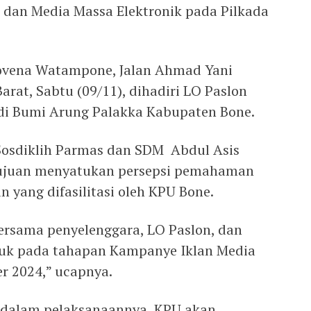
dan Media Massa Elektronik pada Pilkada
 Novena Watampone, Jalan Ahmad Yani
rat, Sabtu (09/11), dihadiri LO Paslon
 di Bumi Arung Palakka Kabupaten Bone.
Sosdiklih Parmas dan SDM Abdul Asis
rtujuan menyatukan persepsi pemahaman
 yang difasilitasi oleh KPU Bone.
rsama penyelenggara, LO Paslon, dan
uk pada tahapan Kampanye Iklan Media
r 2024,” ucapnya.
 dalam pelaksanaannya, KPU akan