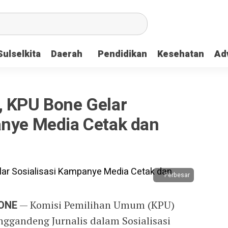
Sulselkita
Daerah
Pendidikan
Kesehatan
Adv
, KPU Bone Gelar
anye Media Cetak dan
Perbesar
ONE
— Komisi Pemilihan Umum (KPU)
gandeng Jurnalis dalam Sosialisasi