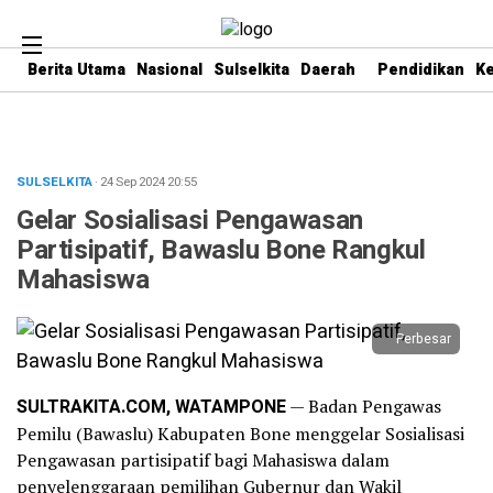
Berita Utama
Nasional
Sulselkita
Daerah
Pendidikan
K
SULSELKITA
· 24 Sep 2024
20:55
Gelar Sosialisasi Pengawasan
Partisipatif, Bawaslu Bone Rangkul
Mahasiswa
Perbesar
SULTRAKITA.COM, WATAMPONE
— Badan Pengawas
Pemilu (Bawaslu) Kabupaten Bone menggelar Sosialisasi
Pengawasan partisipatif bagi Mahasiswa dalam
penyelenggaraan pemilihan Gubernur dan Wakil