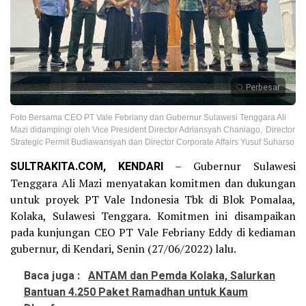
Perbesar
Foto Bersama CEO PT Vale Febriany dan Gubernur Sulawesi Tenggara Ali
Mazi didampingi oleh Vice President Director Adriansyah Chaniago, Director
Strategic Permit Budiawansyah dan Director Corporate Affairs Yusuf Suharso
SULTRAKITA.COM, KENDARI
– Gubernur Sulawesi
Tenggara Ali Mazi menyatakan komitmen dan dukungan
untuk proyek PT Vale Indonesia Tbk di Blok Pomalaa,
Kolaka, Sulawesi Tenggara. Komitmen ini disampaikan
pada kunjungan CEO PT Vale Febriany Eddy di kediaman
gubernur, di Kendari, Senin (27/06/2022) lalu.
Baca juga :
ANTAM dan Pemda Kolaka, Salurkan
Bantuan 4.250 Paket Ramadhan untuk Kaum