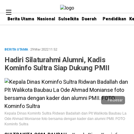
Berita Utama
Nasional
Sulselkita
Daerah
Pendidikan
K
BERITA UTAMA
· 29 Mar 2022
11:52
Hadiri Silaturahmi Alumni, Kadis
Kominfo Sultra Siap Dukung PMII
Perbesar
Kepala Dinas Kominfo Sultra Ridwan Badallah dan Plt Walikota Baubau La
Ode Ahmad Monianse foto bersama dengan kader dan alumni PMII. FOTO
Kominfo Sultra