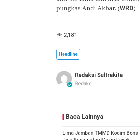
pungkas Andi Akbar. (
WRD
)
2,181
Headline
Redaksi Sultrakita
Redaksi
Baca Lainnya
Lima Jamban TMMD Kodim Bone R
Tiga Kecamatan Makin Layak