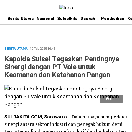
Berita Utama
Nasional
Sulselkita
Daerah
Pendidikan
K
BERITA UTAMA
· 10 Feb 2025
16:45
Kapolda Sulsel Tegaskan Pentingnya
Sinergi dengan PT Vale untuk
Keamanan dan Ketahanan Pangan
Perbesar
SULRAKITA.COM, Sorowako
– Dalam upaya memperkuat
sinergi antara sektor industri dan penegak hukum demi
terciptanya lingkungan yang kondusif dan berkelanjutan,