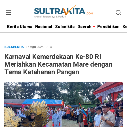
Berita Utama
Nasional
Sulselkita
Daerah
Pendidikan
K
SULSELKITA
· 15 Agu 2025
19:13
Karnaval Kemerdekaan Ke-80 RI
Meriahkan Kecamatan Mare dengan
Tema Ketahanan Pangan