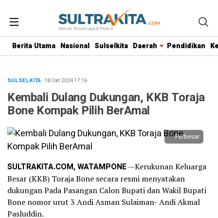
Berita Utama
Nasional
Sulselkita
Daerah
Pendidikan
K
SULSELKITA
· 18 Okt 2024
17:16
Kembali Dulang Dukungan, KKB Toraja
Bone Kompak Pilih BerAmal
Perbesar
SULTRAKITA.COM, WATAMPONE
—Kerukunan Keluarga
Besar (KKB) Toraja Bone secara resmi menyatakan
dukungan Pada Pasangan Calon Bupati dan Wakil Bupati
Bone nomor urut 3 Andi Asman Sulaiman- Andi Akmal
Pasluddin.