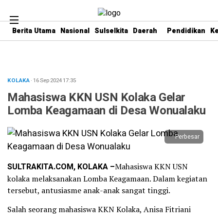
Berita Utama
Nasional
Sulselkita
Daerah
Pendidikan
K
KOLAKA
· 16 Sep 2024
17:35
Mahasiswa KKN USN Kolaka Gelar
Lomba Keagamaan di Desa Wonualaku
Perbesar
SULTRAKITA.COM, KOLAKA –
Mahasiswa KKN USN
kolaka melaksanakan Lomba Keagamaan. Dalam kegiatan
tersebut, antusiasme anak-anak sangat tinggi.
Salah seorang mahasiswa KKN Kolaka, Anisa Fitriani