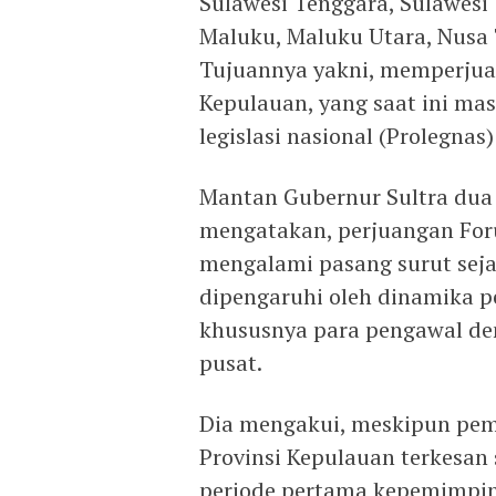
Sulawesi Tenggara, Sulawesi 
Maluku, Maluku Utara, Nusa 
Tujuannya yakni, memperju
Kepulauan, yang saat ini ma
legislasi nasional (Prolegnas
Mantan Gubernur Sultra dua p
mengatakan, perjuangan Foru
mengalami pasang surut seja
dipengaruhi oleh dinamika p
khususnya para pengawal demo
pusat.
Dia mengakui, meskipun pe
Provinsi Kepulauan terkesan 
periode pertama kepemimpina