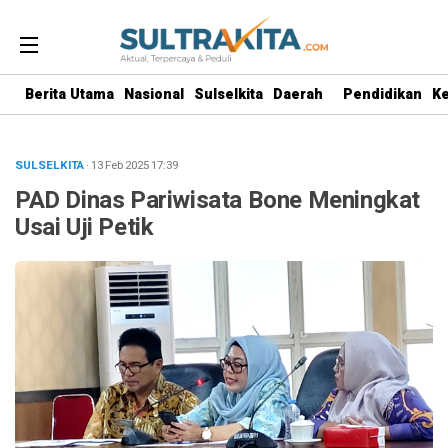
Berita Utama
Nasional
Sulselkita
Daerah
Pendidikan
K
SULSELKITA
· 13 Feb 2025
17:39
PAD Dinas Pariwisata Bone Meningkat
Usai Uji Petik