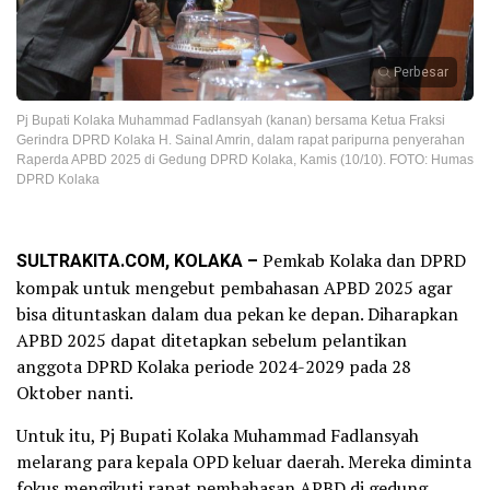
Perbesar
Pj Bupati Kolaka Muhammad Fadlansyah (kanan) bersama Ketua Fraksi
Gerindra DPRD Kolaka H. Sainal Amrin, dalam rapat paripurna penyerahan
Raperda APBD 2025 di Gedung DPRD Kolaka, Kamis (10/10). FOTO: Humas
DPRD Kolaka
SULTRAKITA.COM, KOLAKA –
Pemkab Kolaka dan DPRD
kompak untuk mengebut pembahasan APBD 2025 agar
bisa dituntaskan dalam dua pekan ke depan. Diharapkan
APBD 2025 dapat ditetapkan sebelum pelantikan
anggota DPRD Kolaka periode 2024-2029 pada 28
Oktober nanti.
Untuk itu, Pj Bupati Kolaka Muhammad Fadlansyah
melarang para kepala OPD keluar daerah. Mereka diminta
fokus mengikuti rapat pembahasan APBD di gedung