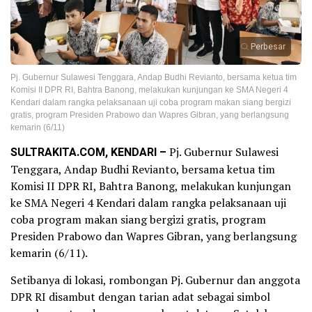
Perbesar
Pj. Gubernur Sulawesi Tenggara, Andap Budhi Revianto, bersama ketua tim
Komisi II DPR RI, Bahtra Banong, melakukan kunjungan ke SMA Negeri 4
Kendari dalam rangka pelaksanaan uji coba program makan siang bergizi
gratis, program Presiden Prabowo dan Wapres Gibran, yang berlangsung
kemarin (6/11)
SULTRAKITA.COM, KENDARI –
Pj. Gubernur Sulawesi
Tenggara, Andap Budhi Revianto, bersama ketua tim
Komisi II DPR RI, Bahtra Banong, melakukan kunjungan
ke SMA Negeri 4 Kendari dalam rangka pelaksanaan uji
coba program makan siang bergizi gratis, program
Presiden Prabowo dan Wapres Gibran, yang berlangsung
kemarin (6/11).
Setibanya di lokasi, rombongan Pj. Gubernur dan anggota
DPR RI disambut dengan tarian adat sebagai simbol