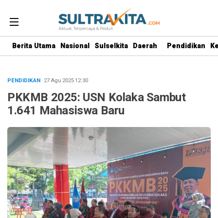
Berita Utama
Nasional
Sulselkita
Daerah
Pendidikan
K
PENDIDIKAN
· 27 Agu 2025
12:30
PKKMB 2025: USN Kolaka Sambut
1.641 Mahasiswa Baru