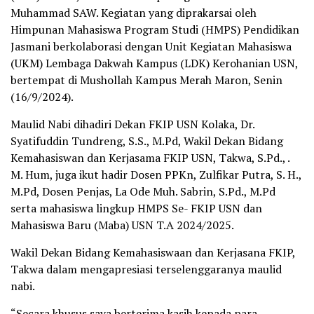
Muhammad SAW. Kegiatan yang diprakarsai oleh
Himpunan Mahasiswa Program Studi (HMPS) Pendidikan
Jasmani berkolaborasi dengan Unit Kegiatan Mahasiswa
(UKM) Lembaga Dakwah Kampus (LDK) Kerohanian USN,
bertempat di Mushollah Kampus Merah Maron, Senin
(16/9/2024).
Maulid Nabi dihadiri Dekan FKIP USN Kolaka, Dr.
Syatifuddin Tundreng, S.S., M.Pd, Wakil Dekan Bidang
Kemahasiswan dan Kerjasama FKIP USN, Takwa, S.Pd., .
M. Hum, juga ikut hadir Dosen PPKn, Zulfikar Putra, S. H.,
M.Pd, Dosen Penjas, La Ode Muh. Sabrin, S.Pd., M.Pd
serta mahasiswa lingkup HMPS Se- FKIP USN dan
Mahasiswa Baru (Maba) USN T.A 2024/2025.
Wakil Dekan Bidang Kemahasiswaan dan Kerjasana FKIP,
Takwa dalam mengapresiasi terselenggaranya maulid
nabi.
“Secara khusus saya berterima kasih kepada para