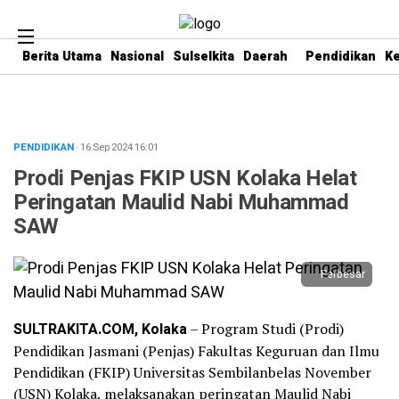
Berita Utama
Nasional
Sulselkita
Daerah
Pendidikan
K
PENDIDIKAN
· 16 Sep 2024
16:01
Prodi Penjas FKIP USN Kolaka Helat
Peringatan Maulid Nabi Muhammad
SAW
Perbesar
SULTRAKITA.COM, Kolaka
– Program Studi (Prodi)
Pendidikan Jasmani (Penjas) Fakultas Keguruan dan Ilmu
Pendidikan (FKIP) Universitas Sembilanbelas November
(USN) Kolaka, melaksanakan peringatan Maulid Nabi