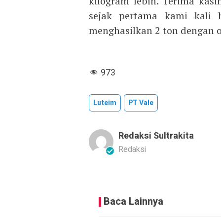
kilogram lebih. Terima kasi
sejak pertama kami kali 
menghasilkan 2 ton dengan omz
973
Luteim
PT Vale
Redaksi Sultrakita
Redaksi
Baca Lainnya