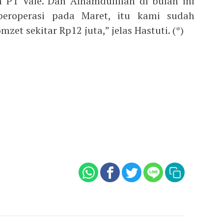
h PT Vale. Dan Alhamdulillah di bulan ini
beroperasi pada Maret, itu kami sudah
et sekitar Rp12 juta,” jelas Hastuti. (*)