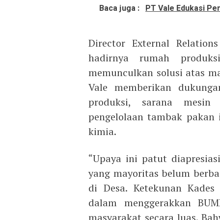
Baca juga :
PT Vale Edukasi Pe
Director External Relatio
hadirnya rumah produks
memunculkan solusi atas mas
Vale memberikan dukunga
produksi, sarana mesin 
pengelolaan tambak pakan 
kimia.
“Upaya ini patut diapresias
yang mayoritas belum berbas
di Desa. Ketekunan Kades
dalam menggerakkan BUMDe
masyarakat secara luas. Bah