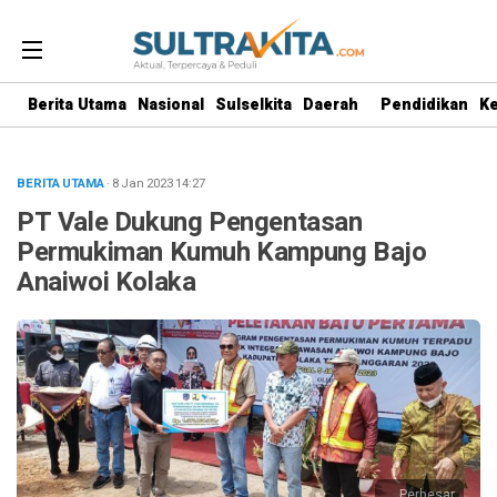
Berita Utama
Nasional
Sulselkita
Daerah
Pendidikan
K
BERITA UTAMA
· 8 Jan 2023
14:27
PT Vale Dukung Pengentasan
Permukiman Kumuh Kampung Bajo
Anaiwoi Kolaka
Perbesar