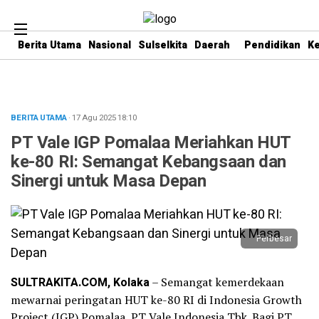
Berita Utama
Nasional
Sulselkita
Daerah
Pendidikan
K
BERITA UTAMA
· 17 Agu 2025
18:10
PT Vale IGP Pomalaa Meriahkan HUT
ke-80 RI: Semangat Kebangsaan dan
Sinergi untuk Masa Depan
Perbesar
SULTRAKITA.COM, Kolaka
– Semangat kemerdekaan
mewarnai peringatan HUT ke-80 RI di Indonesia Growth
Project (IGP) Pomalaa, PT Vale Indonesia Tbk. Bagi PT