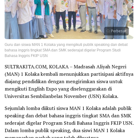
Perbesar
Guru dan siswa MAN 1 Kolaka yang mengikuti publik speaking dan debat
bahasa inggris tingkat SMA dan SMK sederajat digelar Program Studi
Bahasa Inggris FKIP USN
SULTRAKITA.COM, KOLAKA – Madrasah Aliyah Negeri
(MAN) 1 Kolaka kembali menunjukkan partisipasi aktifnya
diajang pendidikan dengan mengirimkan siswa untuk
mengikuti English Expo yang diselenggarakan di
Universitas Sembilanbelas November (USN) Kolaka.
Sejumlah lomba diikuti siswa MAN 1 Kolaka adalah publik
speaking dan debat bahasa inggris tingkat SMA dan SMK
sederajat digelar Program Studi Bahasa Inggris FKIP USN.
Dalam lomba publik speaking, dua siswi MAN 1 Kolaka
memaparkan naskah yang telah dibuatnya.