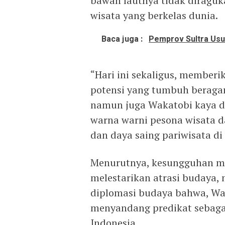
bawah lautnya tidak diraguka
wisata yang berkelas dunia.
Baca juga :
Pemprov Sultra Usu
“Hari ini sekaligus, membe
potensi yang tumbuh beragam
namun juga Wakatobi kaya d
warna warni pesona wisata 
dan daya saing pariwisata di 
Menurutnya, kesungguhan ma
melestarikan atrasi budaya,
diplomasi budaya bahwa, Wa
menyandang predikat sebagai 
Indonesia.