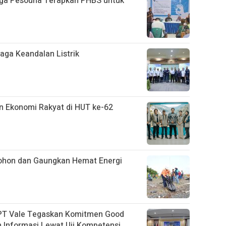
rga Pesouha Terapkan PHBS untuk
aga Keandalan Listrik
dan Ekonomi Rakyat di HUT ke-62
Pohon dan Gaungkan Hemat Energi
 PT Vale Tegaskan Komitmen Good
 Informasi Lewat Uji Kompetensi