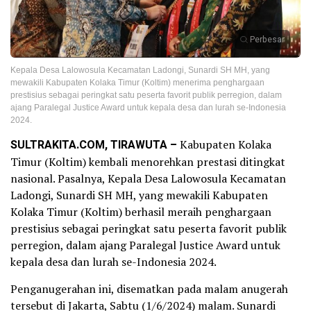
Perbesar
Kepala Desa Lalowosula Kecamatan Ladongi, Sunardi SH MH, yang
mewakili Kabupaten Kolaka Timur (Koltim) menerima penghargaan
prestisius sebagai peringkat satu peserta favorit publik perregion, dalam
ajang Paralegal Justice Award untuk kepala desa dan lurah se-Indonesia
2024.
SULTRAKITA.COM, TIRAWUTA –
Kabupaten Kolaka
Timur (Koltim) kembali menorehkan prestasi ditingkat
nasional. Pasalnya, Kepala Desa Lalowosula Kecamatan
Ladongi, Sunardi SH MH, yang mewakili Kabupaten
Kolaka Timur (Koltim) berhasil meraih penghargaan
prestisius sebagai peringkat satu peserta favorit publik
perregion, dalam ajang Paralegal Justice Award untuk
kepala desa dan lurah se-Indonesia 2024.
Penganugerahan ini, disematkan pada malam anugerah
tersebut di Jakarta, Sabtu (1/6/2024) malam. Sunardi