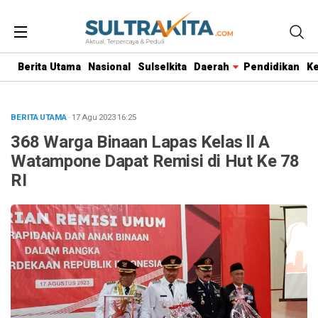
Berita Utama
Nasional
Sulselkita
Daerah
Pendidikan
K
BERITA UTAMA
· 17 Agu 2023
16:25
368 Warga Binaan Lapas Kelas ll A
Watampone Dapat Remisi di Hut Ke 78
RI