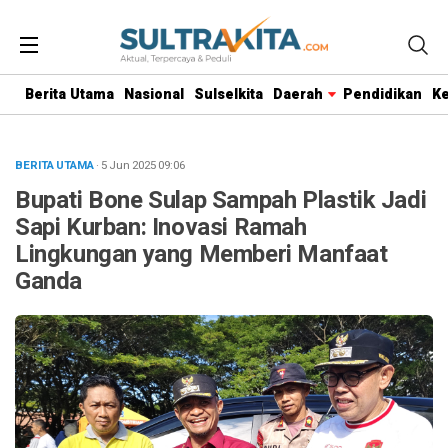
Berita Utama
Nasional
Sulselkita
Daerah
Pendidikan
K
BERITA UTAMA
· 5 Jun 2025
09:06
Bupati Bone Sulap Sampah Plastik Jadi
Sapi Kurban: Inovasi Ramah
Lingkungan yang Memberi Manfaat
Ganda