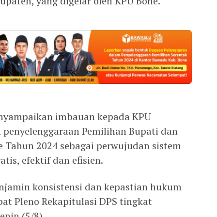
upaten, yang digelar oleh KPU Bone.
enyampaikan imbauan kepada KPU
 penyelenggaraan Pemilihan Bupati dan
e Tahun 2024 sebagai perwujudan sistem
is, efektif dan efisien.
enjamin konsistensi dan kepastian hukum
at Pleno Rekapitulasi DPS tingkat
nin (5/8).