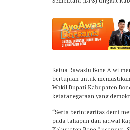
Sementara (DPS) tingkat Kab
Ketua Bawaslu Bone Alwi m
bertujuan untuk memastikan
Wakil Bupati Kabupaten Bon
ketatanegaraan yang demokrat
“Serta berintegritas demi m
pada tahapan dan jadwal Rap
Kabupaten Bone,” ucapnya, Se