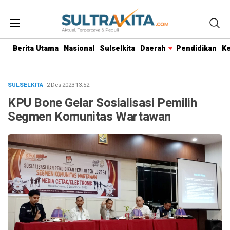
Berita Utama
Nasional
Sulselkita
Daerah
Pendidikan
K
SULSELKITA
· 2 Des 2023
13:52
KPU Bone Gelar Sosialisasi Pemilih
Segmen Komunitas Wartawan