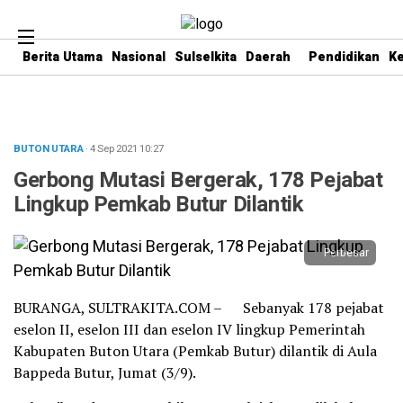
Berita Utama
Nasional
Sulselkita
Daerah
Pendidikan
K
BUTON UTARA
· 4 Sep 2021
10:27
Gerbong Mutasi Bergerak, 178 Pejabat
Lingkup Pemkab Butur Dilantik
Perbesar
BURANGA, SULTRAKITA.COM – Sebanyak 178 pejabat
eselon II, eselon III dan eselon IV lingkup Pemerintah
Kabupaten Buton Utara (Pemkab Butur) dilantik di Aula
Bappeda Butur, Jumat (3/9).