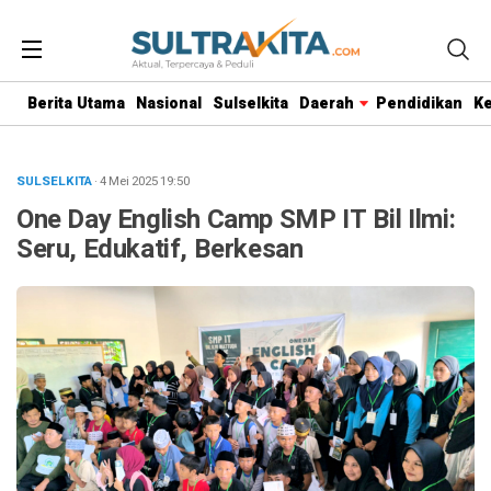
Berita Utama
Nasional
Sulselkita
Daerah
Pendidikan
K
SULSELKITA
· 4 Mei 2025
19:50
One Day English Camp SMP IT Bil Ilmi:
Seru, Edukatif, Berkesan