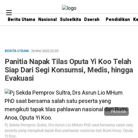
Berita Utama
Nasional
Sulselkita
Daerah
Pendidikan
K
BERITA UTAMA
· 26 Mei 2022
22:03
Panitia Napak Tilas Oputa Yi Koo Telah
Siap Dari Segi Konsumsi, Medis, hingga
Evakuasi
Perbesar
Pj Sekda Pemprov Sultra, Drs Asrun Lio MHum PhD saat bersama salah satu
peserta yang mengikuti tapak tilas pahlawan nasional dari Bumi Anoa, Oputa
Yi Koo.